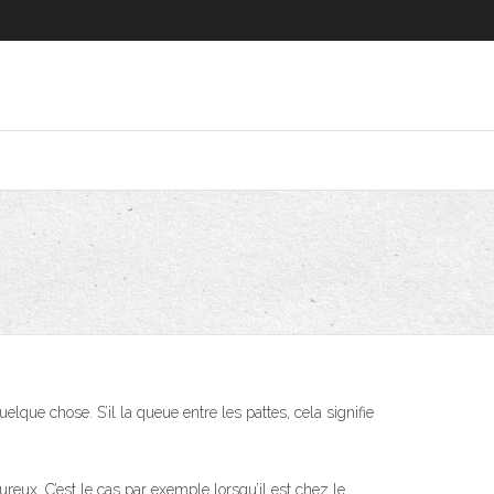
elque chose. S’il la queue entre les pattes, cela signifie
eux. C’est le cas par exemple lorsqu’il est chez le