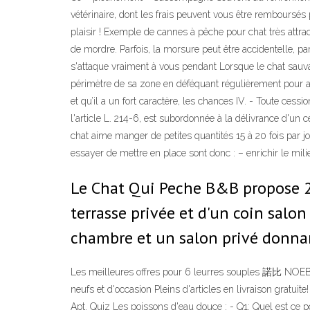
vétérinaire, dont les frais peuvent vous être remboursé
plaisir ! Exemple de cannes à pêche pour chat très attra
de mordre. Parfois, la morsure peut être accidentelle, p
s'attaque vraiment à vous pendant Lorsque le chat sauvage 
périmètre de sa zone en déféquant régulièrement pour aug
et qu’il a un fort caractère, les chances IV. - Toute cess
l'article L. 214-6, est subordonnée à la délivrance d'un c
chat aime manger de petites quantités 15 à 20 fois par jour
essayer de mettre en place sont donc : – enrichir le mil
Le Chat Qui Peche B&B propose 2 
terrasse privée et d'un coin salo
chambre et un salon privé donnant 
Les meilleures offres pour 6 leurres souples 諾比 NOEBY
neufs et d'occasion Pleins d'articles en livraison gratuit
Apt. Quiz Les poissons d'eau douce : - Q1: Quel est ce p