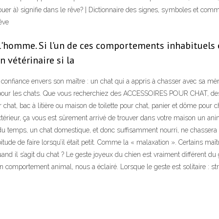
ouer à) signifie dans le rêve? | Dictionnaire des signes, symboles et comme
êve
'homme. Si l'un de ces comportements inhabituels es
n vétérinaire si la
e confiance envers son maître : un chat qui a appris à chasser avec sa mè
 pour les chats. Que vous recherchiez des ACCESSOIRES POUR CHAT, 
chat, bac à litière ou maison de toilette pour chat, panier et dôme pour ch
térieur, ça vous est sûrement arrivé de trouver dans votre maison un anima
 du temps, un chat domestique, et donc suffisamment nourri, ne chassera qu
abitude de faire lorsqu’il était petit. Comme la « malaxation ». Certains 
and il s’agit du chat ? Le geste joyeux du chien est vraiment différent du g
en comportement animal, nous a éclairé. Lorsque le geste est solitaire : str