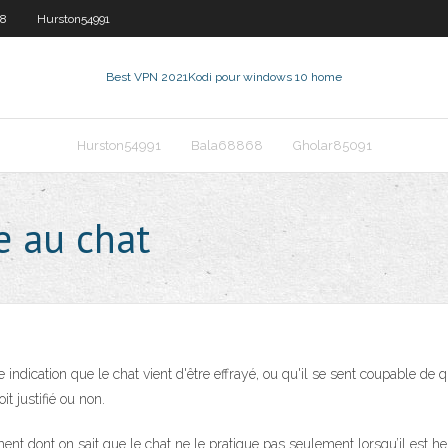
18
Hurston54991
Best VPN 2021
Kodi pour windows 10 home
Hurston54991
Bala68868
Gholar85091
e au chat
 indication que le chat vient d'être effrayé, ou qu'il se sent coupable de qu
t justifié ou non.
 dont on sait que le chat ne le pratique pas seulement lorsqu’il est heur