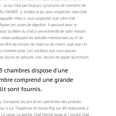
 bas… ce qui n’est pas toujours synonyme de moments de
R AU PANIER. 3. Arrêtez le jeu pour empêcher votre chat
 baguette. Mais si vous suspectez que votre chat
iplier les zones de déjection. Il parcourt donc le
cez la litière du chat à une extrémité de votre maison,
ue celles pratiquant les activités mentionnées au IV de
d'une offre de cession de chats ou de chiens, quel que Un
 de la moindre proie. Les solutions que vous pouvez
sse (souris en peluche, noix, boules de papier aluminium
 3 chambres dispose d'une
chambre comprend une grande
lit sont fournis.
omparez les prix et les spécificités des produits
4 sur 5 sur Tripadvisor et classé #35 sur 86 restaurants à
 La carpe, La tanche, Chat Perché (jouer à) | Voyant Chat