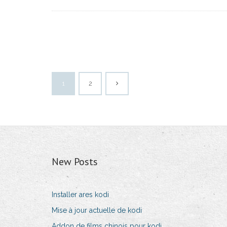
1
2
New Posts
Installer ares kodi
Mise à jour actuelle de kodi
Addon de films chinois pour kodi