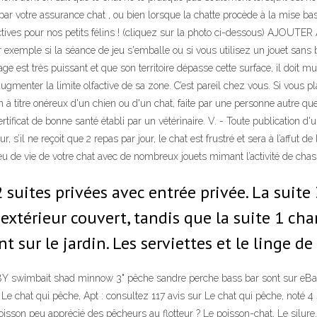
s par votre assurance chat , ou bien lorsque la chatte procède à la mise
ctives pour nos petits félins ! (cliquez sur la photo ci-dessous) AJOUTE
ar exemple si la séance de jeu s'emballe ou si vous utilisez un jouet sans
est très puissant et que son territoire dépasse cette surface, il doit mult
menter la limite olfactive de sa zone. C’est pareil chez vous. Si vous pla
ion à titre onéreux d'un chien ou d'un chat, faite par une personne autre q
ertificat de bonne santé établi par un vétérinaire. V. - Toute publication 
, s’il ne reçoit que 2 repas par jour, le chat est frustré et sera à l’affut
ieu de vie de votre chat avec de nombreux jouets mimant l’activité de cha
suites privées avec entrée privée. La suite
n extérieur couvert, tandis que la suite 1 
sur le jardin. Les serviettes et le linge de 
 swimbait shad minnow 3" pêche sandre perche bass bar sont sur eBay C
e! Le chat qui pêche, Apt : consultez 117 avis sur Le chat qui pêche, noté 
oisson peu apprécié des pêcheurs au flotteur ? Le poisson-chat, Le silure,