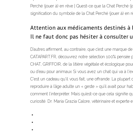
Perché (jouer à) en rêve | Quest-ce que la Chat Perché (j
signification du symbole de la Chat Perché (jouer à) en r
Attention aux médicaments destinés à l
Il ne faut donc pas hésiter à consulter u
D’autres affirment, au contraire, que c’est une marque d
CATAPART.FR, découvrez notre sélection 100% pensée
CHAT, GRIFFOIR, de la litière végétale et écologique pour 
ou d’eau pour animaux Si vous avez un chat qui va à l'ex
C'est un cadeau qu'il vous fait, une offrande. La plupart
reproduire à l’âge adulte un « geste » qu’il avait pour h
comment l’interpréter. Mais qu’est-ce que cela signifie qu
curiosité. Dr. Maria Grazia Calore, vétérinaire et experte 