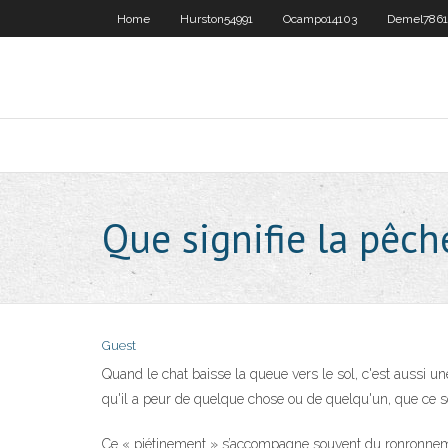
Home
Hurston54991
Ocampo14103
Demel786
Que signifie la pêch
Guest
Quand le chat baisse la queue vers le sol, c'est aussi une
qu'il a peur de quelque chose ou de quelqu'un, que ce soi
Ce « piétinement » s’accompagne souvent du ronronnement