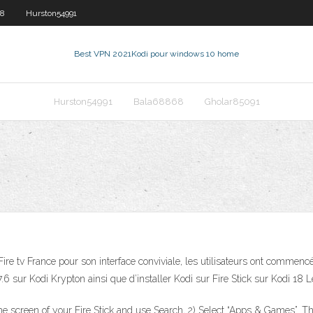
18
Hurston54991
Best VPN 2021
Kodi pour windows 10 home
Hurston54991
Bala68868
Gholar85091
ire tv France pour son interface conviviale, les utilisateurs ont commencé 
.6 sur Kodi Krypton ainsi que d’installer Kodi sur Fire Stick sur Kodi 18 L
me screen of your Fire Stick and use Search, 2) Select “Apps & Games”. The