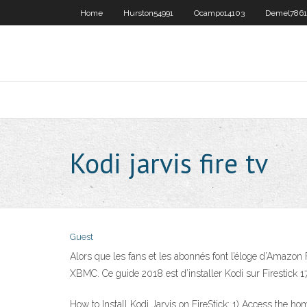
Home
Hurston54991
Ocampo14103
Demel786
Kodi jarvis fire tv
Guest
Alors que les fans et les abonnés font l’éloge d’Amazon F
XBMC. Ce guide 2018 est d’installer Kodi sur Firestick 17
How to Install Kodi Jarvis on FireStick: 1) Access the ho