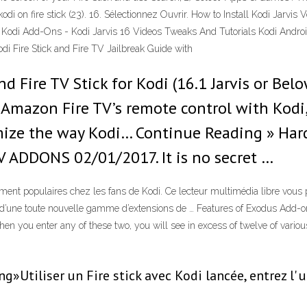
 kodi on fire stick (23). 16. Sélectionnez Ouvrir. How to Install Kodi Jar
 Kodi Add-Ons - Kodi Jarvis 16 Videos Tweaks And Tutorials Kodi Android
odi Fire Stick and Fire TV Jailbreak Guide with
 Fire TV Stick for Kodi (16.1 Jarvis or Be
 Amazon Fire TV’s remote control with Kodi
mize the way Kodi… Continue Reading » Har
 ADDONS 02/01/2017. It is no secret …
ement populaires chez les fans de Kodi. Ce lecteur multimédia libre vous
si d’une toute nouvelle gamme d’extensions de … Features of Exodus Add-on 
 you enter any of these two, you will see in excess of twelve of variou
»Utiliser un Fire stick avec Kodi lancée, entrez l' 